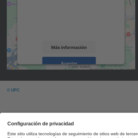
Utilizamos un servicio de terceros para
incrustar contenido de mapas que puede
recopilar datos sobre su actividad. Le
rogamos que revise los detalles y acepte el
servicio para ver este mapa.
Más información
Aceptar
powered by
Usercentrics Consent
Management Platform
© UPC