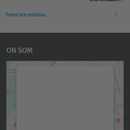
Totes les notícies
On Som
Necessitem el vostre
consentiment per carregar el
servei Google Maps!
Utilitzem un servei de tercers per incrustar
contingut del mapa que pugui recollir dades
sobre la vostra activitat. Reviseu-ne els
detalls i accepteu el servei per veure el
mapa.